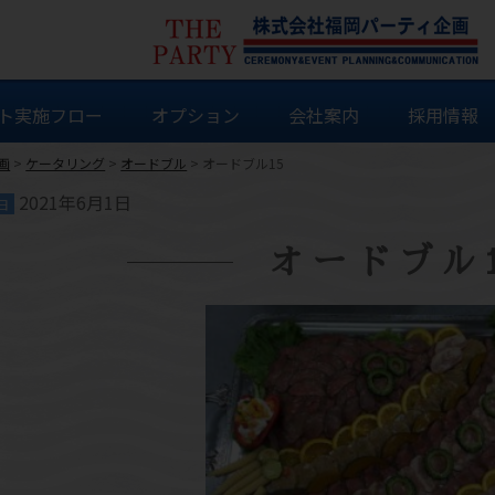
ト実施フロー
オプション
会社案内
採用情報
画
>
ケータリング
>
オードブル
>
オードブル15
2021年6月1日
日
オードブル