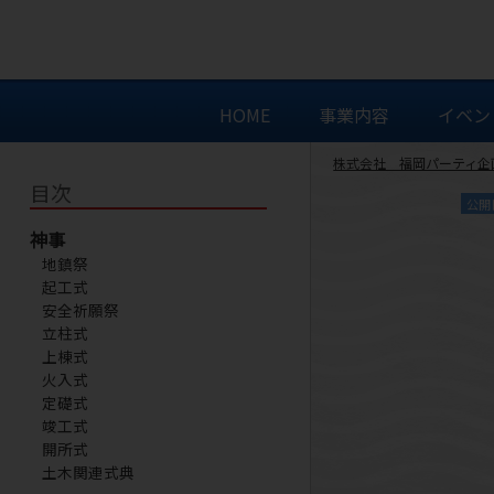
HOME
事業内容
イベン
株式会社 福岡パーティ企
目次
公開
神事
地鎮祭
起工式
安全祈願祭
立柱式
上棟式
火入式
定礎式
竣工式
開所式
土木関連式典