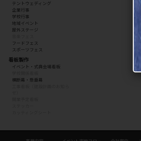
テントウェディング
企業行事
学校行事
地域イベント
屋外ステージ
音楽フェス
フードフェス
スポーツフェス
看板製作
イベント・式典会場看板
学校関係看板
横断幕・懸垂幕
工事看板（建設計画のお知ら
せ）
開業予定看板
ステッカー
カッティングシート
事業内容
イベント実施フロー
会社案内