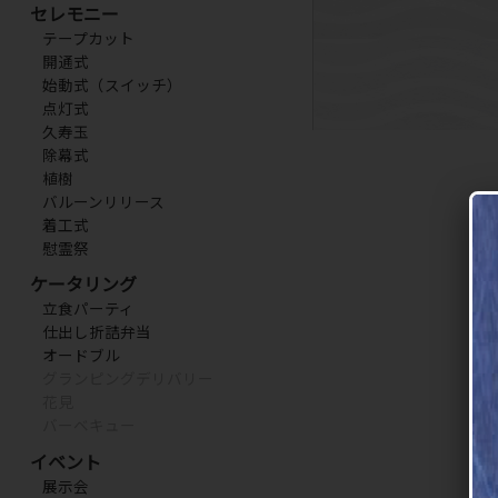
セレモニー
テープカット
開通式
始動式（スイッチ）
点灯式
久寿玉
除幕式
植樹
バルーンリリース
着工式
慰霊祭
ケータリング
立食パーティ
仕出し折詰弁当
オードブル
グランピングデリバリー
花見
バーベキュー
イベント
展示会