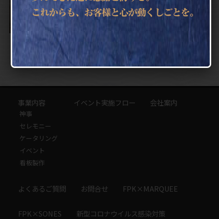
1
2
»
事業内容
イベント実施フロー
会社案内
神事
セレモニー
ケータリング
イベント
看板製作
よくあるご質問
お問合せ
FPK×MARQUEE
FPK×SONES
新型コロナウイルス感染対策