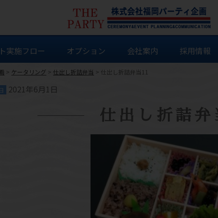
ト実施フロー
オプション
会社案内
採用情報
画
>
ケータリング
>
仕出し折詰弁当
>
仕出し折詰弁当11
2021年6月1日
日
仕出し折詰弁