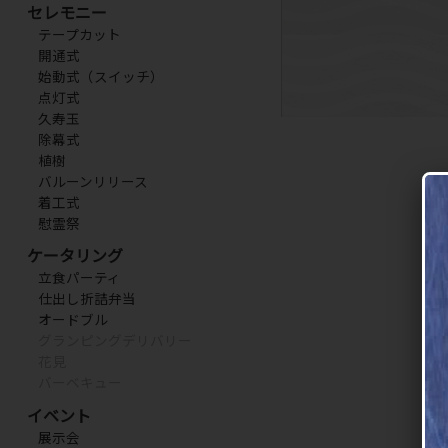
セレモニー
テープカット
開通式
始動式（スイッチ）
点灯式
久寿玉
除幕式
植樹
バルーンリリース
着工式
慰霊祭
ケータリング
立食パーティ
仕出し折詰弁当
オードブル
グランピングデリバリー
花見
バーベキュー
イベント
展示会