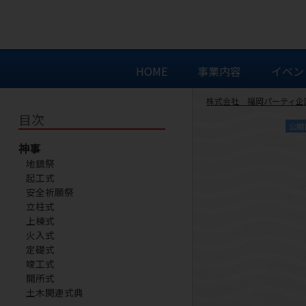
HOME
事業内容
イベン
株式会社 福岡パーティ企
目次
公開
神事
地鎮祭
起工式
安全祈願祭
立柱式
上棟式
火入式
定礎式
竣工式
開所式
土木関連式典