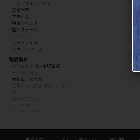
テントウェディング
企業行事
学校行事
地域イベント
屋外ステージ
音楽フェス
フードフェス
スポーツフェス
看板製作
イベント・式典会場看板
学校関係看板
横断幕・懸垂幕
工事看板（建設計画のお知ら
せ）
開業予定看板
ステッカー
カッティングシート
事業内容
イベント実施フロー
会社案内