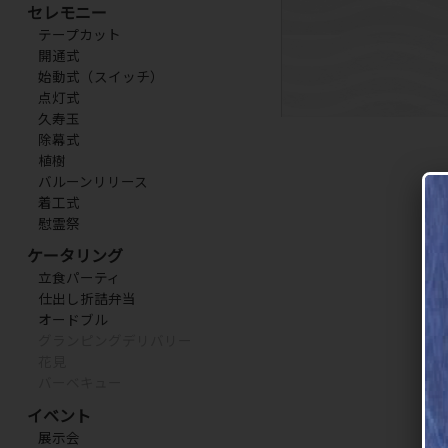
セレモニー
テープカット
開通式
始動式（スイッチ）
点灯式
久寿玉
除幕式
植樹
バルーンリリース
着工式
慰霊祭
ケータリング
立食パーティ
仕出し折詰弁当
オードブル
グランピングデリバリー
花見
バーベキュー
イベント
展示会