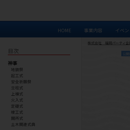
HOME
事業内容
イベン
株式会社 福岡パーティ企
目次
公開
神事
地鎮祭
起工式
安全祈願祭
立柱式
上棟式
火入式
定礎式
竣工式
開所式
土木関連式典