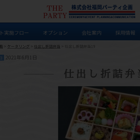
ト実施フロー
オプション
会社案内
採用情報
画
>
ケータリング
>
仕出し折詰弁当
>
仕出し折詰弁当19
2021年6月1日
日
仕出し折詰弁