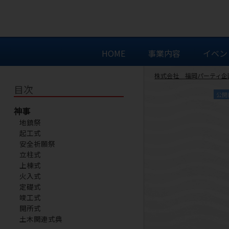
HOME
事業内容
イベン
株式会社 福岡パーティ企
目次
公開
神事
地鎮祭
起工式
安全祈願祭
立柱式
上棟式
火入式
定礎式
竣工式
開所式
土木関連式典