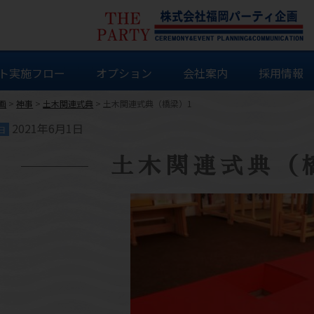
ト実施フロー
オプション
会社案内
採用情報
画
>
神事
>
土木関連式典
>
土木関連式典（橋梁）1
2021年6月1日
日
土木関連式典（