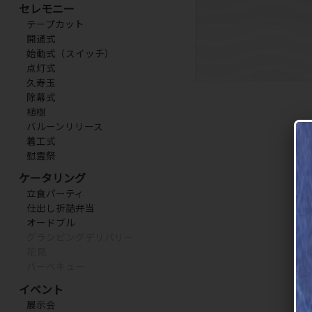
セレモニー
テープカット
開通式
始動式（スイッチ）
点灯式
久寿玉
除幕式
植樹
バルーンリリース
着工式
慰霊祭
ケータリング
立食パーティ
仕出し折詰弁当
オードブル
グランピングデリバリー
花見
バーベキュー
イベント
展示会