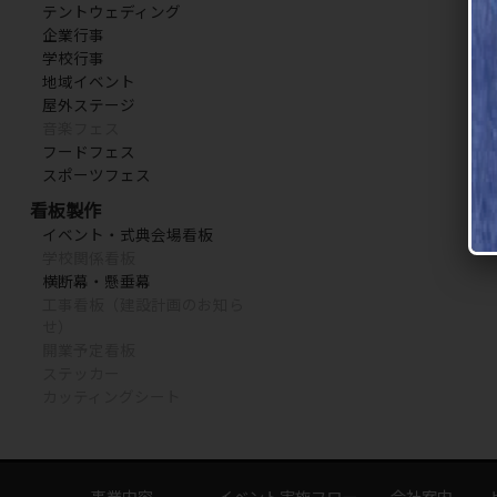
テントウェディング
企業行事
学校行事
地域イベント
屋外ステージ
音楽フェス
フードフェス
スポーツフェス
看板製作
イベント・式典会場看板
学校関係看板
横断幕・懸垂幕
工事看板（建設計画のお知ら
せ）
開業予定看板
ステッカー
カッティングシート
事業内容
イベント実施フロー
会社案内