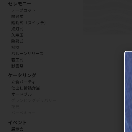
セレモニー
テープカット
開通式
始動式（スイッチ）
点灯式
久寿玉
除幕式
植樹
バルーンリリース
着工式
慰霊祭
ケータリング
立食パーティ
仕出し折詰弁当
オードブル
グランピングデリバリー
花見
バーベキュー
イベント
展示会