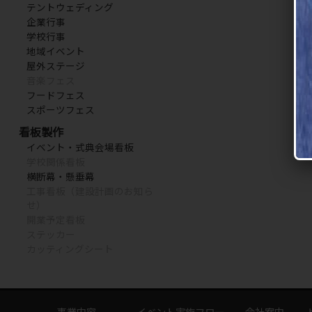
テントウェディング
企業行事
学校行事
地域イベント
屋外ステージ
音楽フェス
フードフェス
スポーツフェス
看板製作
イベント・式典会場看板
学校関係看板
横断幕・懸垂幕
工事看板（建設計画のお知ら
せ）
開業予定看板
ステッカー
カッティングシート
事業内容
イベント実施フロー
会社案内