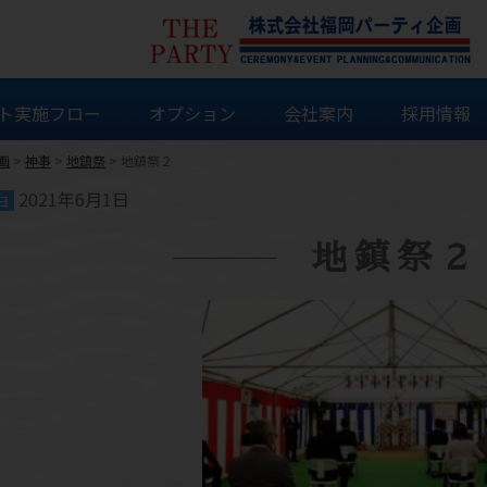
ト実施フロー
オプション
会社案内
採用情報
画
>
神事
>
地鎮祭
>
地鎮祭２
2021年6月1日
日
地鎮祭２