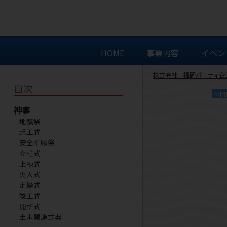
HOME
事業内容
イベン
株式会社 福岡パーティ企
目次
公開
神事
地鎮祭
起工式
安全祈願祭
立柱式
上棟式
火入式
定礎式
竣工式
開所式
土木関連式典