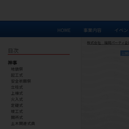
HOME
事業内容
イベン
株式会社 福岡パーティ企
目次
公開
神事
地鎮祭
起工式
安全祈願祭
立柱式
上棟式
火入式
定礎式
竣工式
開所式
土木関連式典