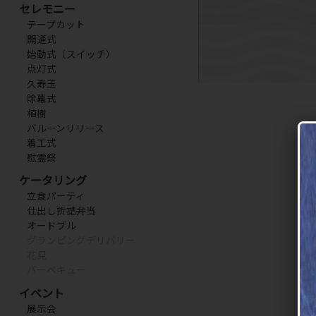
セレモニー
テープカット
開通式
始動式（スイッチ）
点灯式
久寿玉
除幕式
植樹
バルーンリリース
着工式
慰霊祭
ケータリング
立食パーティ
仕出し折詰弁当
オードブル
グランピングデリバリー
花見
バーベキュー
イベント
展示会