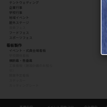
テントウェディング
企業行事
学校行事
地域イベント
屋外ステージ
音楽フェス
フードフェス
スポーツフェス
看板製作
イベント・式典会場看板
学校関係看板
横断幕・懸垂幕
工事看板（建設計画のお知ら
せ）
開業予定看板
ステッカー
カッティングシート
事業内容
イベント実施フロー
会社案内