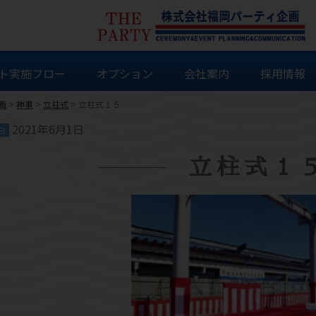
ト実施フロー
オプション
会社案内
採用情報
画
>
神事
>
立柱式
>
立柱式１５
2021年6月1日
日
立柱式１