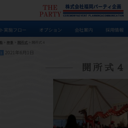
ト実施フロー
オプション
会社案内
採用情報
画
>
神事
>
開所式
>
開所式４
2021年6月1日
日
開所式４