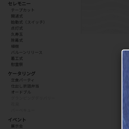
セレモニー
テープカット
開通式
始動式（スイッチ）
点灯式
久寿玉
除幕式
植樹
バルーンリリース
着工式
慰霊祭
ケータリング
立食パーティ
仕出し折詰弁当
オードブル
グランピングデリバリー
花見
バーベキュー
イベント
展示会