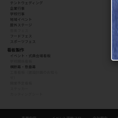
テントウェディング
企業行事
学校行事
地域イベント
屋外ステージ
音楽フェス
フードフェス
スポーツフェス
看板製作
イベント・式典会場看板
学校関係看板
横断幕・懸垂幕
工事看板（建設計画のお知ら
せ）
開業予定看板
ステッカー
カッティングシート
事業内容
イベント実施フロー
会社案内